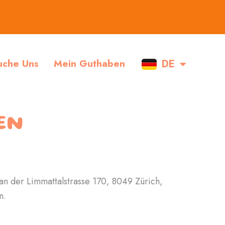
DE
EN
uche Uns
Mein Guthaben
EN
n der Limmattalstrasse 170, 8049 Zürich,
n.